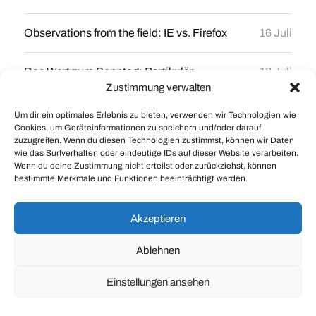
Observations from the field: IE vs. Firefox
16 Juli
Das Wort zum Sonntag: Partikulär
13 Juli
Zustimmung verwalten
Wirklichkeitskonstruktionen im Büro – Oder
10 Juli
Um dir ein optimales Erlebnis zu bieten, verwenden wir Technologien wie
Druck, die Dritte
Cookies, um Geräteinformationen zu speichern und/oder darauf
zuzugreifen. Wenn du diesen Technologien zustimmst, können wir Daten
wie das Surfverhalten oder eindeutige IDs auf dieser Website verarbeiten.
Das Wort zum Sonntag: Allegorie
6 Juli
Wenn du deine Zustimmung nicht erteilst oder zurückziehst, können
bestimmte Merkmale und Funktionen beeinträchtigt werden.
Firmen im Druck II oder die Tugend mit der
3 Juli
Not zu leben!
Akzeptieren
Ablehnen
Einstellungen ansehen
© 2026
Braintank