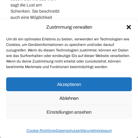
Zusammenhang mit
sagt die Lust am
deren Nutzung zur
Schenken. Sie beschreibt
Erzielung eines
auch eine Möglichkeit
Einkommens. Das
ungewolltest wieder los
Humankapital ist der
Zustimmung verwalten
zu bringen. Man kann die
Einsatz von Menschen,
Schenklust als eine Art
zur Verrichtung von
Um dir ein optimales Erlebnis zu bieten, verwenden wir Technologien wie
#
Nachdenkensbereitschaft
#
positiv
#
positive
Gegensatz zur
Arbeiten, welche mit der
Cookies, um Geräteinformationen zu speichern und/oder darauf
Sammelleidenschaft
Nachdenkensbereitschaft
#
Wort zum Sonntag
Rendite…
zuzugreifen. Wenn du diesen Technologien zustimmst, können wir Daten
betrachten. Während die
wie das Surfverhalten oder eindeutige IDs auf dieser Website verarbeiten.
#
WoS
Sammelleidenschaft
Wenn du deine Zustimmung nicht erteilst oder zurückziehst, können
auch ein Krankheitsbild
bestimmte Merkmale und Funktionen beeinträchtigt werden.
beschreiben kann
What if Niccolo woud be a CIO? 2. Akt
(Bibliomanie, Messie), ist
Akzeptieren
die Schenklust
Live at sunset 2009: Von Eicher zu Hunger
durchwegs positiv belegt.
Es beschreibt…
Ablehnen
Einstellungen ansehen
© 2026
Braintank
Theme by
Anders Norén
Cookie-Richtlinie
Datenschutzerklärung
Impressum