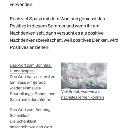
verwenden.
Euch viel Spass mit dem Wort und geniesst das
Positive in diesem Sommer und wenn ihr am
Nachdenken seit, dann versucht es als positive
Nachdenkensbereitschaft, weil positives Denken, wird
Positives anziehen!
Das Wort zum Sonntag:
Humankapital
Das Wort hat viel damit zu
tun, dass wir gerade
wieder einmal die
Viel Erlebt, was wir als
Beurteilungs, Bonus- und
nächstes lernen können
Salärrunde durchführen.
Der Begriff Humankapital
Das Wort zum Sonntag:
beschreibt die
Schenklust
Fähigkeiten des
Die Schenklust
Menschen im
beschreibt wie das Wort