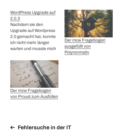
WordPress Upgrade auf
2.0.3
Nachdem sie den
Upgrade auf Wordpress
2.0 gemacht hat, konnte
Der mcw Fragebogen
ich nicht mehr länger
ausgefüllt von
warten und musste mich
Polynormativ
anschliessen. Es scheint
vollbracht. Wordpress
2.0.3 ist nun am Werk.
Allen viel Spass damit.
Wenn jemand eine
negative Veränderung
Der mcw Fragebogen
bemerkt, soll er/sie/es
von Proust zum Ausfüllen
mich bitte wissen lassen.
Fehlersuche in der IT