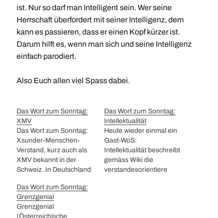
ist. Nur so darf man Intelligent sein. Wer seine
Herrschaft überfordert mit seiner Intelligenz, dem
kann es passieren, dass er einen Kopf kürzer ist.
Darum hilft es, wenn man sich und seine Intelligenz
einfach parodiert.
Also Euch allen viel Spass dabei.
Das Wort zum Sonntag:
Das Wort zum Sonntag:
XMV
Intellektualität
Das Wort zum Sonntag:
Heute wieder einmal ein
Xsunder-Menschen-
Gast-WoS:
Verstand, kurz auch als
Intellektualität beschreibt
XMV bekannt in der
gemäss Wiki die
Schweiz. In Deutschland
verstandesorientiere
heisst das gesunder
Weltauffassung. Für mich
Das Wort zum Sonntag:
Menschenverstand
steht das Wort für die
Grenzgenial
(GMV) und im Englischen
Fähigkeit, Dinge mittels
Grenzgenial
gibt es dafür den Audruck
angeeignetem Wissen zu
(Österreichische