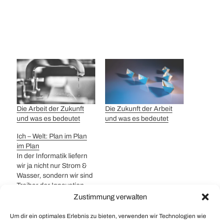
Die Arbeit der Zukunft
Die Zukunft der Arbeit
und was es bedeutet
und was es bedeutet
Ich – Welt: Plan im Plan
im Plan
In der Informatik liefern
wir ja nicht nur Strom &
Wasser, sondern wir sind
Treiber der Innovation.
Diese liefern wir in
Zustimmung verwalten
Projekten. Nun wie läuft
eigentlich so ein Projekt
Um dir ein optimales Erlebnis zu bieten, verwenden wir Technologien wie