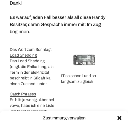
Dank!
Es war auf jeden Fall besser, als all diese Handy
Besitzer, deren Gespräche immer mit: Im Zug
beginnen.
Das Wort zum Sonntag:
Load Shedding
Das Load Shedding
(engl. die Entlastung, als
Term in der Elektrizität)
IT so schnell und so
beschreibt in Südafrika
langsam zu gleich
einen Zustand, unter
welchem ganzen Stadt-
Catch Phrases
und Landesteile
Es hilft ja wenig. Aber bei
zwangsweise vom
vowe, habe ich eine Liste
Stromnetz getrennt
von "chatchphrases"
werden. Unter diesem
gefunden. Einige davon
Zustimmung verwalten
schönen Begriff hat
möchte ich doch gerne
einem Eskom erklärt,