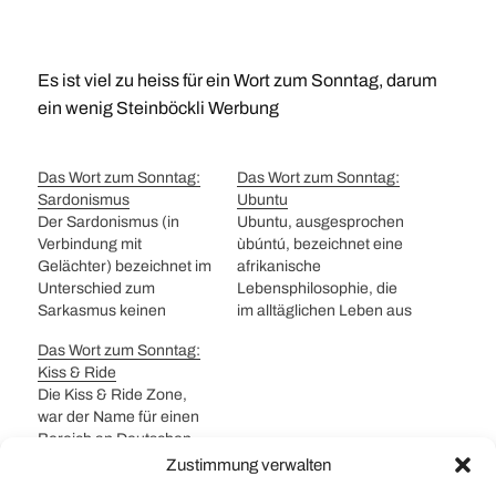
Es ist viel zu heiss für ein Wort zum Sonntag, darum
ein wenig Steinböckli Werbung
Das Wort zum Sonntag:
Das Wort zum Sonntag:
Sardonismus
Ubuntu
Der Sardonismus (in
Ubuntu, ausgesprochen
Verbindung mit
ùbúntú, bezeichnet eine
Gelächter) bezeichnet im
afrikanische
Unterschied zum
Lebensphilosophie, die
Sarkasmus keinen
im alltäglichen Leben aus
höhnischen oder
afrikanischen
Das Wort zum Sonntag:
hämischen, sondern
Überlieferungen heraus
Kiss & Ride
einen grimmigen,
praktiziert wird. Das Wort
Die Kiss & Ride Zone,
schmerzvollen Spott.
Ubuntu kommt aus den
war der Name für einen
Jetzt haben wir die
Bantusprachen der Zulu
Bereich an Deutschen
Begriffe langsam
und Xhosa, und bedeutet
Bahnhöfen, wo man
Zustimmung verwalten
zusammen: Zynismus,
in etwa „Menschlichkeit“,
Anhalten konnte und sich
Sarkasmus und
„Nächstenliebe“ und