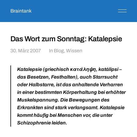
Braintank
Das Wort zum Sonntag: Katalepsie
30. März 2007
In
Blog
,
Wissen
Katalepsie
(griechisch
κατάληψη, katálipsi –
das Besetzen, Festhalten), auch
Starrsucht
oder
Halbstarre
, ist das anhaltende Verharren
in einer bestimmten Körperhaltung bei erhöhter
Muskelspannung. Die Bewegungen des
Erkrankten sind stark verlangsamt. Katalepsie
kommt häufig bei Menschen vor, die unter
Schizophrenie leiden.