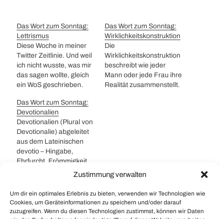
Das Wort zum Sonntag:
Das Wort zum Sonntag:
Lettrismus
Wirklichkeitskonstruktion
Diese Woche in meiner
Die
Twitter Zeitlinie. Und weil
Wirklichkeitskonstruktion
ich nicht wusste, was mir
beschreibt wie jeder
das sagen wollte, gleich
Mann oder jede Frau ihre
ein WoS geschrieben.
Realität zusammenstellt.
Lettrismus (Französisch
Dabei ist der Phantasie
Das Wort zum Sonntag:
Lettrisme, abgeleitet aus
im Grunde keine Grenze
Devotionalien
Lettre zu Deutsch:
gesetzt. Das heisst, jeder
Devotionalien (Plural von
Buchstabe) ist eine 1945
darf seine Konstruktion
Devotionalie) abgeleitet
vom Rumänen Isidore
haben und damit auch
aus dem Lateinischen
Isou in Paris gegründete
umgehen. Konflikte
devotio – Hingabe,
literarische und
entstehen nur dann,
Ehrfurcht, Frömmigkeit.
künstlerische Bewegung.
wenn Inhalte kriminell
Sie beschreiben
Diese setzt dadaistische
oder gesellschaftlich
Zustimmung verwalten
Gestände welche der
Ansätze und
anstößig sind oder auf
Religiösen Andacht
surrealistischen
Kosten anderer gehen.
Um dir ein optimales Erlebnis zu bieten, verwenden wir Technologien wie
#
Glauben
#
Surrealismus
#
Worte zum Sonntag
dienen sollen.
Tendenzen…
Zwar gibt…
Cookies, um Geräteinformationen zu speichern und/oder darauf
Umgangssprachlich
#
WoS
zuzugreifen. Wenn du diesen Technologien zustimmst, können wir Daten