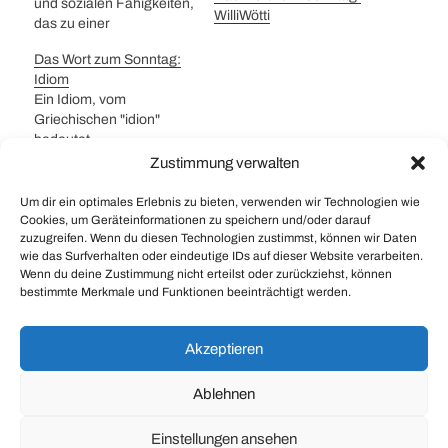
und sozialen Fähigkeiten,
WilliWötti
das zu einer
Beeinträchtigung sozialer
Das Wort zum Sonntag:
und beruflicher
Idiom
Funktionen führt und
Ein Idiom, vom
meist mit einer
Griechischen "idion"
diagnostizierbaren
bedeutet
Erkrankung des Gehirns
"eigen(tümlich)".
Zustimmung verwalten
einhergeht. Diese basiert
Normalerweise
auf dem Einsatz von
beschreibt dieses Wort
Um dir ein optimales Erlebnis zu bieten, verwenden wir Technologien wie
digitalen Helfern. Um die
die Sprechweise eines
Cookies, um Geräteinformationen zu speichern und/oder darauf
Flut von Informationen zu
zuzugreifen. Wenn du diesen Technologien zustimmst, können wir Daten
bestimmten Kreises von
bewältigen wird das
wie das Surfverhalten oder eindeutige IDs auf dieser Website verarbeiten.
#
Idiom
#
Verpeitl
#
WoS
Personen. So würden
Gedächtnis an Geräte…
Wenn du deine Zustimmung nicht erteilst oder zurückziehst, können
unsere nördlichen
bestimmte Merkmale und Funktionen beeinträchtigt werden.
Freunde bei uns von
einem Idiom reden, wenn
Das Wort zum Sonntag: Olfaktorisch
sie unsere Mundart
Akzeptieren
nennen, das
Das Wort zum Sonntag: Plörre
"Schwitzerdütsch".
Ablehnen
Daneben beschreibt man
mit diesem Wort auch
Einstellungen ansehen
eine feste Redewendung,