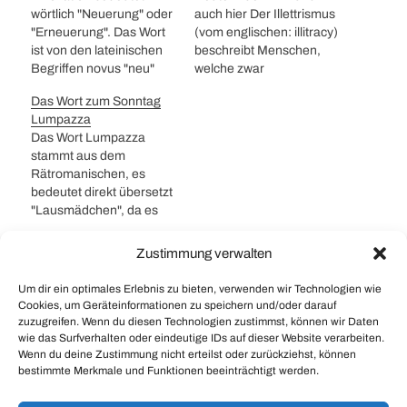
wörtlich "Neuerung" oder
auch hier Der Illettrismus
"Erneuerung". Das Wort
(vom englischen: illitracy)
ist von den lateinischen
beschreibt Menschen,
Begriffen novus "neu"
welche zwar
und innovatio "etwas neu
analphabetisch handeln,
Das Wort zum Sonntag
Schaffendes" abgeleitet.
jedoch durchaus im
Lumpazza
Im allgemeinen
Besitz von Sprach- und
Das Wort Lumpazza
Sprachgebrauch wird der
Literaturkompetenz, und
stammt aus dem
Begriff unspezifisch im
somit nicht illiterat sind.
Rätromanischen, es
Sinne von neuen Ideen
Damit wird der Begriff
bedeutet direkt übersetzt
und Erfindungen und für
des Analphabetismus
"Lausmädchen", da es
deren wirtschaftliche
breiter gefasst. Der
die weibliche Form von
Umsetzung verwendet.
Ausdruck Illiteralität
Lumpaz ist, was
Management ist die
bezeichnet einerseits die
Zustimmung verwalten
Lausbube, Schlingel
systematische Planung,
mangelnde Schreib- und
#
Allgemeinsätze
#
Personal
oder Spitzbube bedeutet.
Umsetzung und Kontrolle
Lesekompetenz (im…
Um dir ein optimales Erlebnis zu bieten, verwenden wir Technologien wie
Ich denke wie in meinem
#
Personalbeschaffung
#
WoS
von…
Cookies, um Geräteinformationen zu speichern und/oder darauf
Idiom, hat das Wort auch
zuzugreifen. Wenn du diesen Technologien zustimmst, können wir Daten
im Rätromanischen eine
wie das Surfverhalten oder eindeutige IDs auf dieser Website verarbeiten.
Wenn du deine Zustimmung nicht erteilst oder zurückziehst, können
vielfältige Bedeutung. Es
Namensgenerator für
bestimmte Merkmale und Funktionen beeinträchtigt werden.
kommt wohl auf den Satz
verschreibungspflichtige Medizin und
an. Ich denke…
andere Phrasendrescher