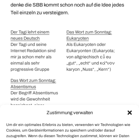
denke die SBB kommt schon noch auf die Idee jedes
Teil einzeln zu versteigern.
Der Tagi lehrt einem
Das Wort zum Sonntag:
neues Deutsch
Eukaryoten
Der Tagi und seine
Als Eukaryoten oder
Internet Redaktion sind
Eukaryonten (Eukaryota;
mir ja schon mehr als
von altgriechisch εὖ eu
einmal als sehr
„gut“, „echt“ und κά"υον
progressive Gruppe
karyon „Nuss“, „Kern“)
augefallen.
werden alle Lebewesen
Das Wort zum Sonntag:
Sammelsurium
mit Zellkern und
Absentismus
füdlibürgerischer
Zellmembran
Der Begriff Absentismus
Vereinsmeier; mit diesen
zusammengefasst.
wird die Gewohnheit
Worten beschreibt der
Danke Wiki. Und was uns
bezeichnet, einer
Tages-Anzeiger die SP.
Wiki sonst noch wichtiges
Verpflichtung oder
Zustimmung verwalten
Diese Ansammlung von
dazu zu sagen hat:
Verabredung
Dialekt und Hochdeutsch
Zusätzlich haben
fernzubleiben. (lat
Um dir ein optimales Erlebnis zu bieten, verwenden wir Technologien wie
hat schon meine
Eukaryoten mehrere
absentia: Abwesenheit).
Cookies, um Geräteinformationen zu speichern und/oder darauf
Hochachtung gefunden.
Chromosomen, was sie
zuzugreifen. Wenn du diesen Technologien zustimmst, können wir Daten
Normalerweise wird im
Weiter so!
von Prokaryoten