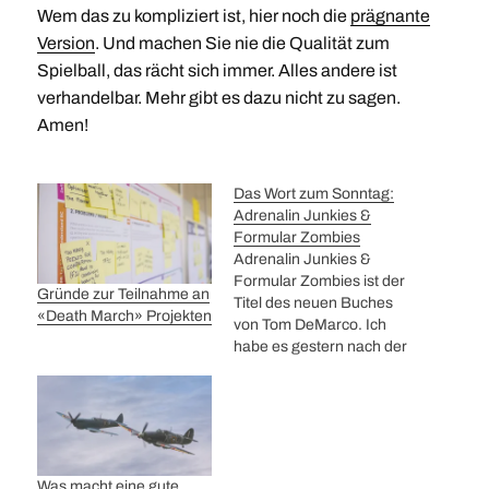
Wem das zu kompliziert ist, hier noch die
prägnante
Version
. Und machen Sie nie die Qualität zum
Spielball, das rächt sich immer. Alles andere ist
verhandelbar. Mehr gibt es dazu nicht zu sagen.
Amen!
Das Wort zum Sonntag:
Adrenalin Junkies &
Formular Zombies
Adrenalin Junkies &
Formular Zombies ist der
Gründe zur Teilnahme an
Titel des neuen Buches
«Death March» Projekten
von Tom DeMarco. Ich
habe es gestern nach der
Heimkehr aus Südafrika
in die Hände bekommen.
86 kleine Geschichten
über das Verhalten in
Projekten. Gleich die
erste Geschichte über die
Was macht eine gute