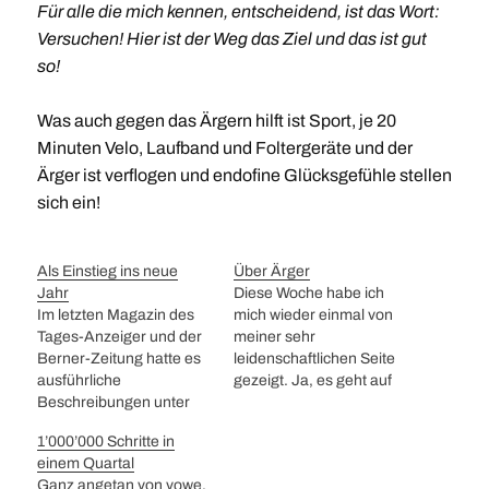
Für alle die mich kennen, entscheidend, ist das Wort:
Versuchen! Hier ist der Weg das Ziel und das ist gut
so!
Was auch gegen das Ärgern hilft ist Sport, je 20
Minuten Velo, Laufband und Foltergeräte und der
Ärger ist verflogen und endofine Glücksgefühle stellen
sich ein!
Als Einstieg ins neue
Über Ärger
Jahr
Diese Woche habe ich
Im letzten Magazin des
mich wieder einmal von
Tages-Anzeiger und der
meiner sehr
Berner-Zeitung hatte es
leidenschaftlichen Seite
ausführliche
gezeigt. Ja, es geht auf
Beschreibungen unter
Vollmond zu. Dabei habe
dem Titel: "Letzte
ich das Wissen ja schon,
1’000’000 Schritte in
Fragen". Darunter waren
was ich tun sollte: Hier
einem Quartal
so spannende Fragen
Jetzt muss ich mich nur
Ganz angetan von vowe,