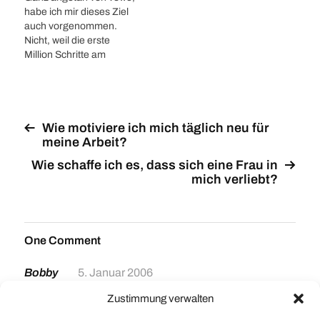
wie: Wie komme ich ohne
noch daran halten :-)
habe ich mir dieses Ziel
zu lügen durchs Leben?
auch vorgenommen.
Pater Karl Burkhard Wie
Nicht, weil die erste
kann ich jemanden
Million Schritte am
verführen? Alexa
schwierigsten ist. In
Henning von Lange Wie
einem Jahr sind schon
motiviere ich mich täglich
3.5 Millionen Schritte
neu für…
zusammengekommen in
diesem Jahr als
Wie motiviere ich mich täglich neu für
"Qualified Self". Nun ist es
meine Arbeit?
aber soweit, dass in der
Wie schaffe ich es, dass sich eine Frau in
Zeit vom 1. Mai bis heute
mich verliebt?
eine…
One Comment
Bobby
5. Januar 2006
Schon guckt der Stierengrind wieder von deinem
Zustimmung verwalten
Plog! Und ich bin erst noch verärgert. Was ein