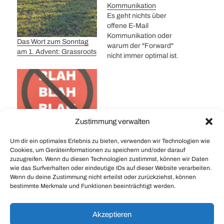
Kommunikation
Es geht nichts über
offene E-Mail
Kommunikation oder
Das Wort zum Sonntag
warum der "Forward"
am 1. Advent: Grassroots
nicht immer optimal ist.
Kunde Can you perhaps
ask your guys why the
CICS regions only went
down at 05H15 on
Sunday morning. Was
this the normal DCKIL
Das Wort zum Sonntag:
Zustimmung verwalten
that only started then due
Blah Blah Blah
to batch delays?
Um dir ein optimales Erlebnis zu bieten, verwenden wir Technologien wie
Lieferant (wohl eher…
Cookies, um Geräteinformationen zu speichern und/oder darauf
zuzugreifen. Wenn du diesen Technologien zustimmst, können wir Daten
wie das Surfverhalten oder eindeutige IDs auf dieser Website verarbeiten.
#
Down
#
Slow
Wenn du deine Zustimmung nicht erteilst oder zurückziehst, können
bestimmte Merkmale und Funktionen beeinträchtigt werden.
Das Wort zum Sonntag: Immanenz
Akzeptieren
Das Wort zum Sonntag: Empirisch