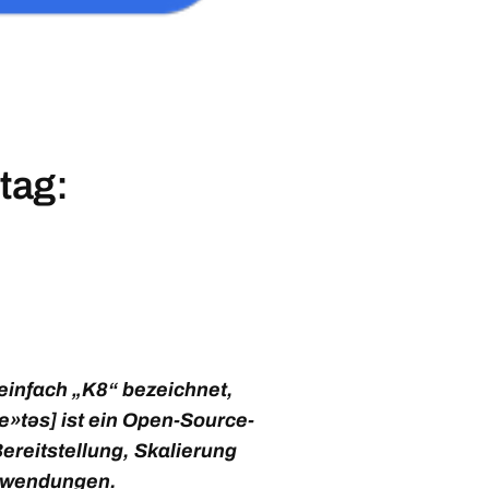
tag:
einfach „K8“ bezeichnet,
e»təs] ist ein Open-Source-
ereitstellung, Skalierung
nwendungen.