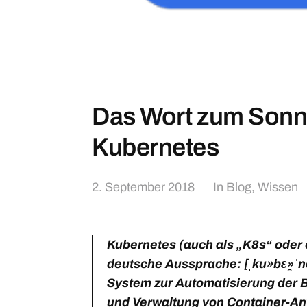
Das Wort zum Sonn
Kubernetes
2. September 2018
In
Blog
,
Wissen
Kubernetes
(auch als „K8s“ oder 
deutsche Aussprache: [ˌku»bɛ»̯ˈn
System zur Automatisierung der B
und Verwaltung von Container-A