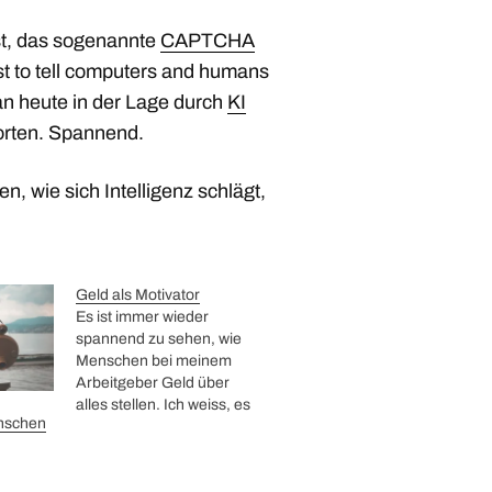
st, das sogenannte
CAPTCHA
st to tell computers and humans
an heute in der Lage durch
KI
orten. Spannend.
, wie sich Intelligenz schlägt,
Geld als Motivator
Es ist immer wieder
spannend zu sehen, wie
Menschen bei meinem
Arbeitgeber Geld über
alles stellen. Ich weiss, es
nschen
geht um ziemlich viel Geld,
aber das kann eigentlich
kein Grund sein. Aber wie