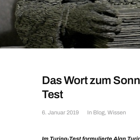
Das Wort zum Sonnt
Test
6. Januar 2019
In
Blog
,
Wissen
Im Turing-Test formulierte
Alan Turi