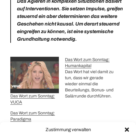
Das Agieren in komplexen Situationen basiert
auf Interventionen. Sie setzen Impulse, greifen
steuernd ein aber determinieren das weitere
Geschehen nicht kausal. Um derart steuernd
eingreifen zu können, ist eine systemische
Grundhaltung notwendig.
Das Wort zum Sonntag:
Humankapital
Das Wort hat viel damit zu
tun, dass wir gerade
wieder einmal die
Beurteilungs, Bonus- und
Salärrunde durchführen.
Das Wort zum Sonntag:
Der Begriff Humankapital
VUCA
beschreibt die
Das Wort zum Sonntag:
Fähigkeiten des
Paradigma
Menschen im
Das Wort Paradigma (aus
Zusammenhang mit
Zustimmung verwalten
dem griechischen
deren Nutzung zur